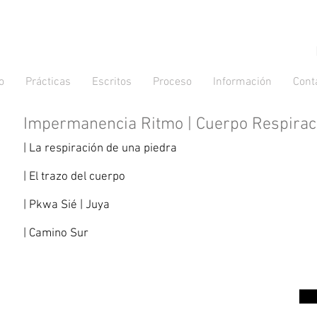
o
Prácticas
Escritos
Proceso
Información
Cont
Impermanencia Ritmo | Cuerpo Respirac
| La respiración de una piedra
| El trazo del cuerpo
| Pkwa Sié | Juya
| Camino Sur