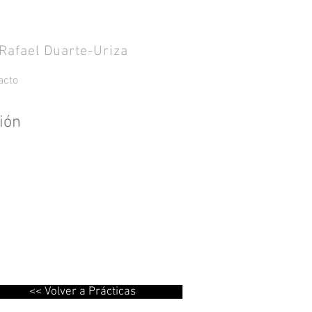
Rafael Duarte-Uriza
acto
ión
<< Volver a Prácticas