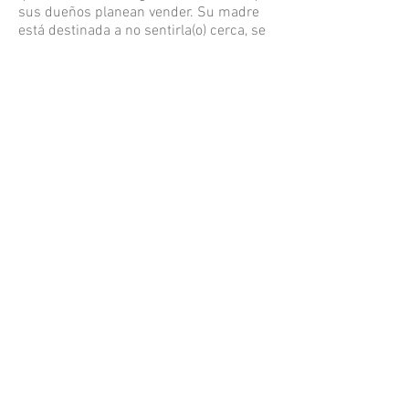
sus dueños planean vender. Su madre
está destinada a no sentirla(o) cerca, se
le ha cortado su derecho a proteger,
cuidar, guiar, acompañar, se le ha
fisurado su vida.
¿Cómo, desde este lugar en el que me
encuentro, desde lo que hago, imagino y
pretendo, puedo trastocar dinámicas
establecidas dadas por hecho? ¿Podré
encontrar y detonar acciones para ser
más que discordancia, intuición, queja,
observador?
El oráculo para Rodriga, para nosotras,
ternera o ternero y las vacas toros que
(no) serán: “Todas las relaciones de
imbricación recíproca que constituyen la
“mezcla radical” de la atmósfera (en
verdad toda la biosfera) entran en el
proceso de respiración de todos dentro
de todos. Trátese de aire, agua, fluidos,