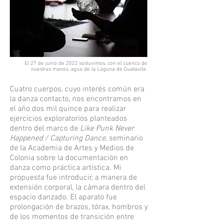
El 27 de junio de 2022 sostuvimos, con el cuenco de
nuestras manos, agua de la Laguna de Guatavita
Cuatro cuerpos, cuyo interés común era
la danza contacto, nos encontramos en
el año dos mil quince para realizar
ejercicios exploratorios planteados
dentro del marco de
Like Punk Never
Happened / Capturing Dance
, seminario
de la Academia de Artes y Medios de
Colonia sobre la documentación en
danza como práctica artística. Mi
propuesta fue introducir, a manera de
extensión corporal, la cámara dentro del
espacio danzado. El aparato fue
prolongación de brazos, tórax, hombros y
de los momentos de transición entre