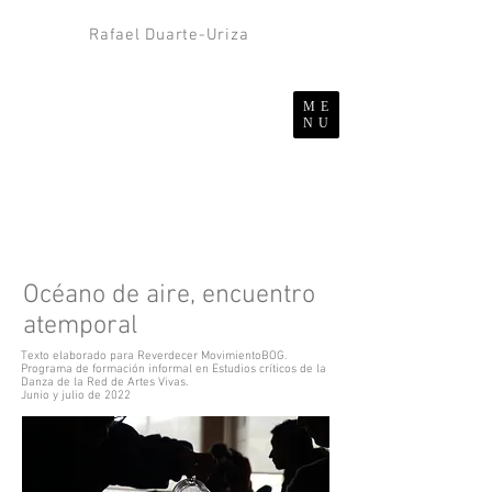
Rafael Duarte-Uriza
ME
NU
Océano de aire, encuentro
atemporal
Texto elaborado para Reverdecer MovimientoBOG.
Programa de formación informal en Estudios críticos de la
Danza
de la Red de Artes Vivas.
Junio y julio de 2022