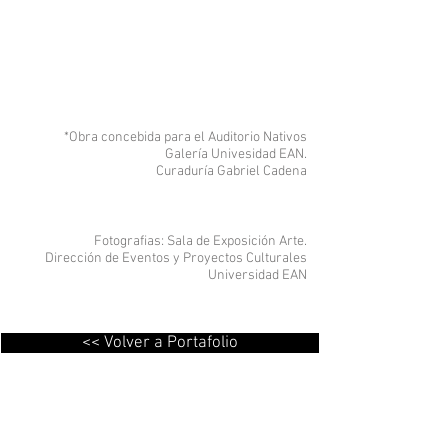
*Obra concebida para el Auditorio Nativos
Galería Univesidad EAN.
Curaduría Gabriel Cadena
Fotografias: Sala de Exposición Arte.
Dirección de Eventos y Proyectos Culturales
Universidad EAN
<< Volver a Portafolio